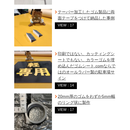
テーパー加工したゴム製品に両
面テープをつけて納品した事例
VIEW：17
印刷ではない、カッティングシ
ートでもない、カラーゴムを埋
め込んだゴムシート.comならで
はのオールラバー製の駐車場サ
イン
VIEW：14
20mm厚のゴムをわずか5mm幅
のリング状に製作
VIEW：17