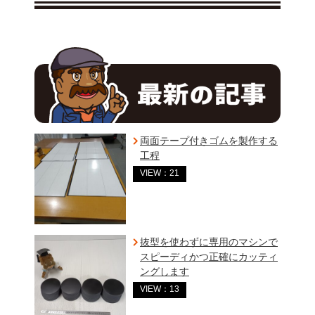
両面テープ付きゴムを製作する
工程
VIEW：21
抜型を使わずに専用のマシンで
スピーディかつ正確にカッティ
ングします
VIEW：13