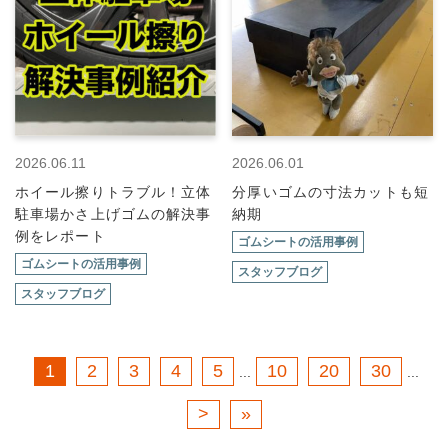
2026.06.11
2026.06.01
ホイール擦りトラブル！立体
分厚いゴムの寸法カットも短
駐車場かさ上げゴムの解決事
納期
例をレポート
ゴムシートの活用事例
ゴムシートの活用事例
スタッフブログ
スタッフブログ
1
2
3
4
5
10
20
30
...
...
>
»