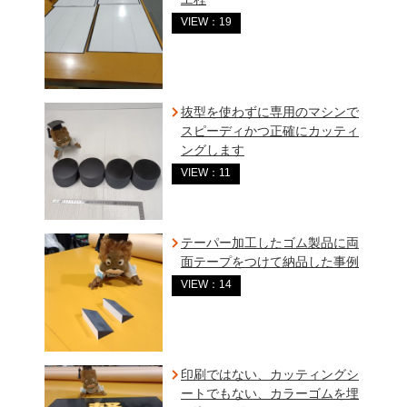
VIEW：19
抜型を使わずに専用のマシンで
スピーディかつ正確にカッティ
ングします
VIEW：11
テーパー加工したゴム製品に両
面テープをつけて納品した事例
VIEW：14
印刷ではない、カッティングシ
ートでもない、カラーゴムを埋