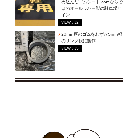
め込んだゴムシート.comならで
はのオールラバー製の駐車場サ
イン
VIEW：12
20mm厚のゴムをわずか5mm幅
のリング状に製作
VIEW：15