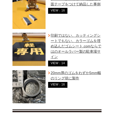
面テープをつけて納品した事例
VIEW：16
印刷ではない、カッティングシ
ートでもない、カラーゴムを埋
め込んだゴムシート.comならで
はのオールラバー製の駐車場サ
イン
VIEW：14
20mm厚のゴムをわずか5mm幅
のリング状に製作
VIEW：16