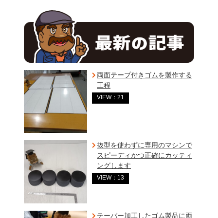
両面テープ付きゴムを製作する
工程
VIEW：21
抜型を使わずに専用のマシンで
スピーディかつ正確にカッティ
ングします
VIEW：13
テーパー加工したゴム製品に両