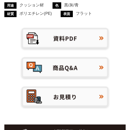
クッション材
黒/灰/青
用途
色
ポリエチレン(PE)
フラット
材質
表面