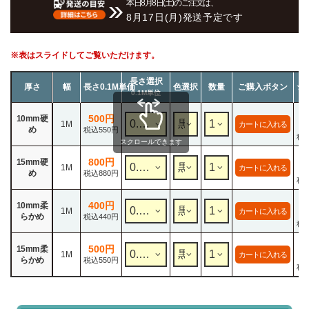
本日8月8日(土)のご注文は、
8月17日(月)発送予定です
※表はスライドしてご覧いただけます。
長さ選択
厚さ
幅
長さ0.1M単価
色選択
数量
ご購入ボタン
★
0.1M単位
5
500円
10mm硬
1M
カートに入れる
4
め
税込550円
税込
スクロールできます
8
800円
15mm硬
1M
カートに入れる
6
め
税込880円
税込
4
400円
10mm柔
1M
カートに入れる
3
らかめ
税込440円
税込
5
500円
15mm柔
1M
カートに入れる
4
らかめ
税込550円
税込