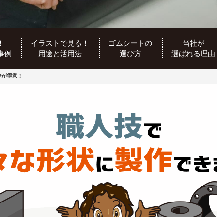
！
イラストで見る！
ゴムシートの
当社が
事例
用途と活用法
選び方
選ばれる理由
作が得意！