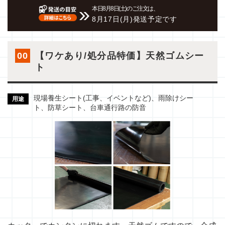
本日8月8日(土)のご注文は、
8月17日(月)発送予定です
00
【ワケあり/処分品特価】天然ゴムシー
ト
現場養生シート(工事、イベントなど)、雨除けシー
用途
ト、防草シート、台車通行路の防音