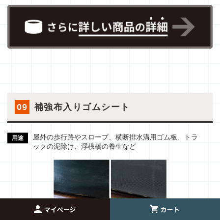
09
補強布入りゴムシート
屋外の歩行路やスロープ、横断排水溝用ゴム板、トラ
用途
ックの泥除け、浮桟橋の養生など