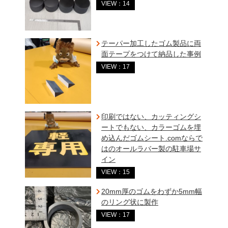
VIEW：14
テーパー加工したゴム製品に両
面テープをつけて納品した事例
VIEW：17
印刷ではない、カッティングシ
ートでもない、カラーゴムを埋
め込んだゴムシート.comならで
はのオールラバー製の駐車場サ
イン
VIEW：15
20mm厚のゴムをわずか5mm幅
のリング状に製作
VIEW：17