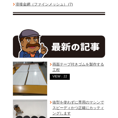
溶接金網（ファインメッシュ） (7)
両面テープ付きゴムを製作する
工程
VIEW：22
抜型を使わずに専用のマシンで
スピーディかつ正確にカッティ
ングします