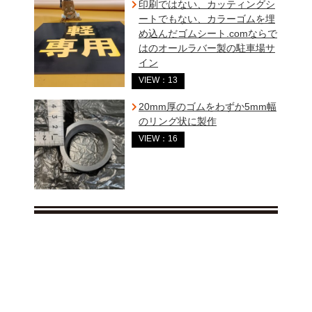
印刷ではない、カッティングシ
ートでもない、カラーゴムを埋
め込んだゴムシート.comならで
はのオールラバー製の駐車場サ
イン
VIEW：13
20mm厚のゴムをわずか5mm幅
のリング状に製作
VIEW：16