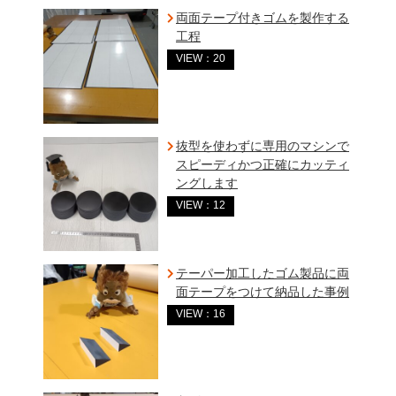
両面テープ付きゴムを製作する
工程
VIEW：20
抜型を使わずに専用のマシンで
スピーディかつ正確にカッティ
ングします
VIEW：12
テーパー加工したゴム製品に両
面テープをつけて納品した事例
VIEW：16