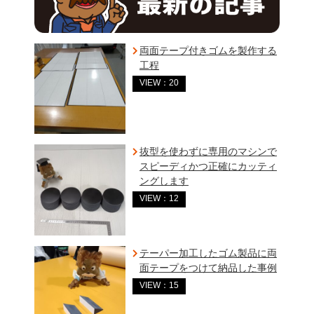
両面テープ付きゴムを製作する
工程
VIEW：20
抜型を使わずに専用のマシンで
スピーディかつ正確にカッティ
ングします
VIEW：12
テーパー加工したゴム製品に両
面テープをつけて納品した事例
VIEW：15