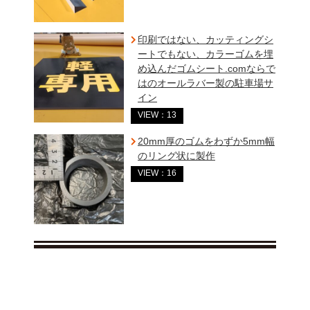
印刷ではない、カッティングシ
ートでもない、カラーゴムを埋
め込んだゴムシート.comならで
はのオールラバー製の駐車場サ
イン
VIEW：13
20mm厚のゴムをわずか5mm幅
のリング状に製作
VIEW：16