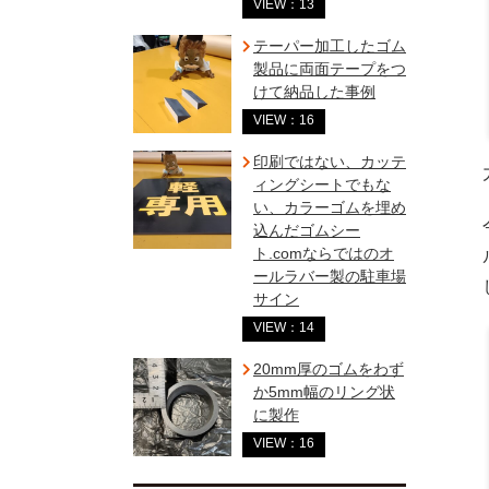
VIEW：13
テーパー加工したゴム
製品に両面テープをつ
けて納品した事例
VIEW：16
印刷ではない、カッテ
ィングシートでもな
い、カラーゴムを埋め
込んだゴムシー
ト.comならではのオ
ールラバー製の駐車場
サイン
VIEW：14
20mm厚のゴムをわず
か5mm幅のリング状
に製作
VIEW：16