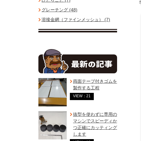
ひとりごと (7)
グレーチング (48)
溶接金網（ファインメッシュ） (7)
両面テープ付きゴムを
製作する工程
VIEW：21
抜型を使わずに専用の
マシンでスピーディか
つ正確にカッティング
します