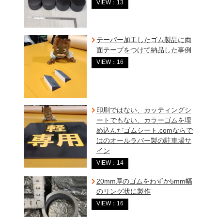
VIEW：13
テーパー加工したゴム製品に両
面テープをつけて納品した事例
VIEW：16
印刷ではない、カッティングシ
ートでもない、カラーゴムを埋
め込んだゴムシート.comならで
はのオールラバー製の駐車場サ
イン
VIEW：14
20mm厚のゴムをわずか5mm幅
のリング状に製作
VIEW：16