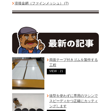
溶接金網（ファインメッシュ） (7)
両面テープ付きゴムを製作する
工程
VIEW：21
抜型を使わずに専用のマシンで
スピーディかつ正確にカッティ
ングします