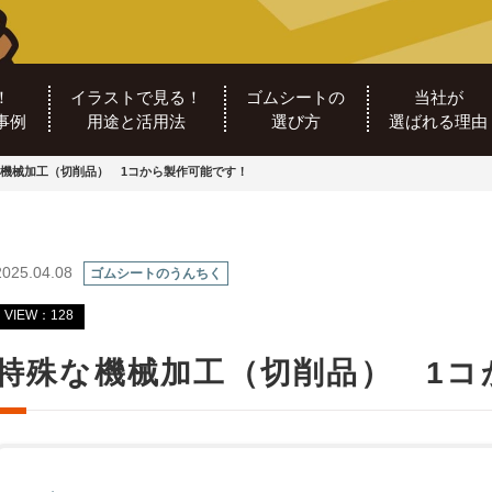
！
イラストで見る！
ゴムシートの
当社が
事例
用途と活用法
選び方
選ばれる理由
機械加工（切削品） 1コから製作可能です！
2025.04.08
ゴムシートのうんちく
VIEW：128
特殊な機械加工（切削品） 1コ