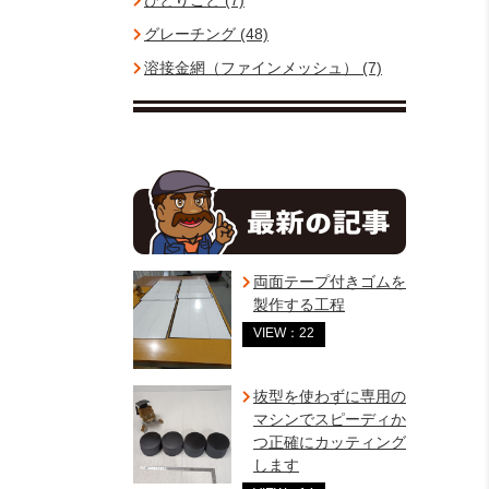
ひとりごと (7)
グレーチング (48)
溶接金網（ファインメッシュ） (7)
両面テープ付きゴムを
製作する工程
VIEW：22
抜型を使わずに専用の
マシンでスピーディか
つ正確にカッティング
します