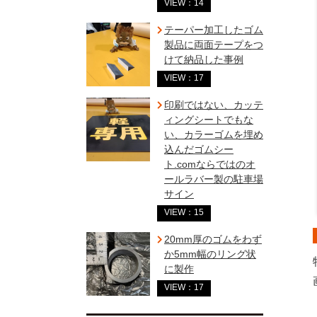
VIEW：14
テーパー加工したゴム
製品に両面テープをつ
けて納品した事例
VIEW：17
印刷ではない、カッテ
ィングシートでもな
い、カラーゴムを埋め
込んだゴムシー
ト.comならではのオ
ールラバー製の駐車場
サイン
VIEW：15
20mm厚のゴムをわず
か5mm幅のリング状
に製作
VIEW：17