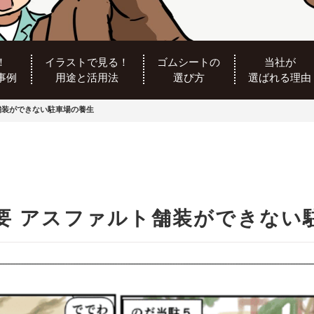
！
イラストで見る！
ゴムシートの
当社が
事例
用途と活用法
選び方
選ばれる理由
舗装ができない駐車場の養生
要 アスファルト舗装ができない