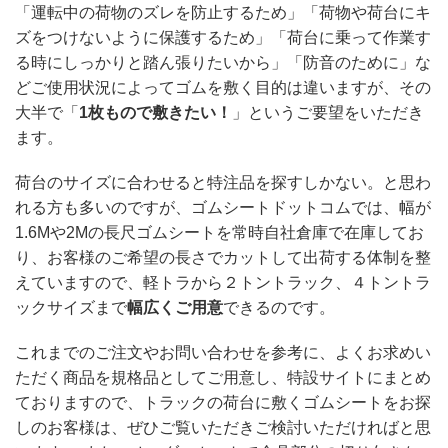
「運転中の荷物のズレを防止するため」「荷物や荷台にキ
ズをつけないように保護するため」「荷台に乗って作業す
る時にしっかりと踏ん張りたいから」「防音のために」な
どご使用状況によってゴムを敷く目的は違いますが、その
大半で「
1枚もので敷きたい！
」というご要望をいただき
ます。
荷台のサイズに合わせると特注品を探すしかない。と思わ
れる方も多いのですが、ゴムシートドットコムでは、幅が
1.6Mや2Mの長尺ゴムシートを常時自社倉庫で在庫してお
り、お客様のご希望の長さでカットして出荷する体制を整
えていますので、軽トラから２トントラック、４トントラ
ックサイズまで
幅広くご用意
できるのです。
これまでのご注文やお問い合わせを参考に、よくお求めい
ただく商品を規格品としてご用意し、特設サイトにまとめ
ておりますので、トラックの荷台に敷くゴムシートをお探
しのお客様は、ぜひご覧いただきご検討いただければと思