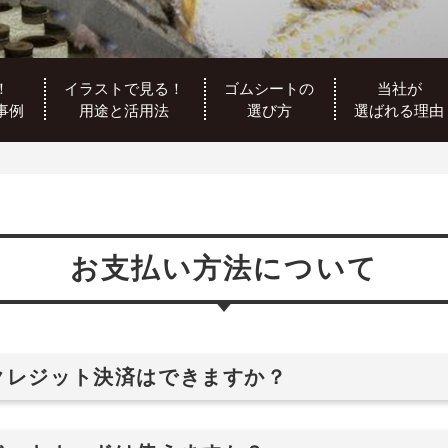
！
イラストで見る！
ゴムシートの
当社が
事例
用途と活用法
選び方
選ばれる理由
お支払い方法について
クレジット決済はできますか？