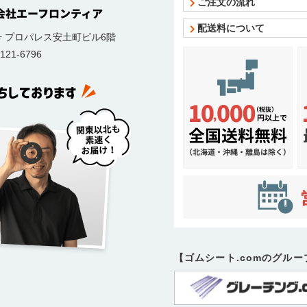
ご注文の流れ
配送料について
号
プロパレス安土町ビル6階
121-6796
【ゴムシート.comのグル