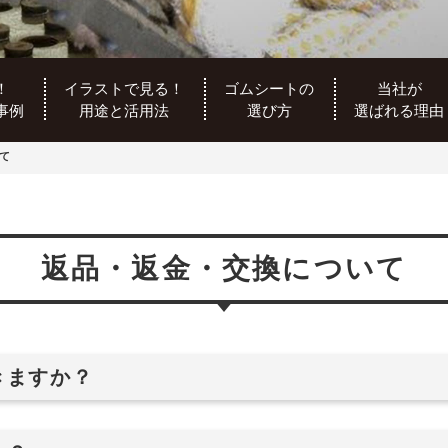
！
イラストで見る！
ゴムシートの
当社が
事例
用途と活用法
選び方
選ばれる理由
て
返品・返金・交換について
きますか？