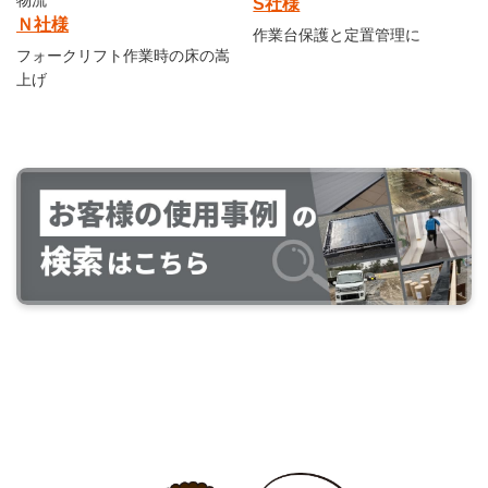
物流
S社様
Ｎ社様
作業台保護と定置管理に
フォークリフト作業時の床の嵩
上げ