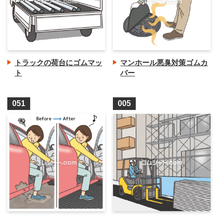
トラックの荷台にゴムマッ
マンホール悪臭対策ゴムカ
ト
バー
051
005