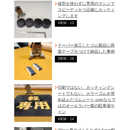
抜型を使わずに専用のマシンで
スピーディかつ正確にカッティ
ングします
VIEW：13
テーパー加工したゴム製品に両
面テープをつけて納品した事例
VIEW：16
印刷ではない、カッティングシ
ートでもない、カラーゴムを埋
め込んだゴムシート.comならで
はのオールラバー製の駐車場サ
イン
VIEW：14
20mm厚のゴムをわずか5mm幅