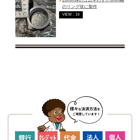
のリング状に製作
VIEW：16