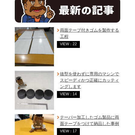
両面テープ付きゴムを製作する
工程
VIEW：22
抜型を使わずに専用のマシンで
スピーディかつ正確にカッティ
ングします
VIEW：14
テーパー加工したゴム製品に両
面テープをつけて納品した事例
VIEW：17