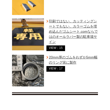
印刷ではない、カッティングシ
ートでもない、カラーゴムを埋
め込んだゴムシート.comならで
はのオールラバー製の駐車場サ
イン
VIEW：15
20mm厚のゴムをわずか5mm幅
のリング状に製作
VIEW：17