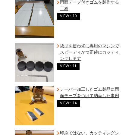
両面テープ付きゴムを製作する
工程
VIEW：19
抜型を使わずに専用のマシンで
スピーディかつ正確にカッティ
ングします
VIEW：11
テーパー加工したゴム製品に両
面テープをつけて納品した事例
VIEW：14
印刷ではない、カッティングシ