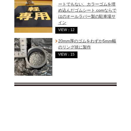
ートでもない、カラーゴムを埋
め込んだゴムシート.comならで
はのオールラバー製の駐車場サ
イン
VIEW：12
20mm厚のゴムをわずか5mm幅
のリング状に製作
VIEW：15