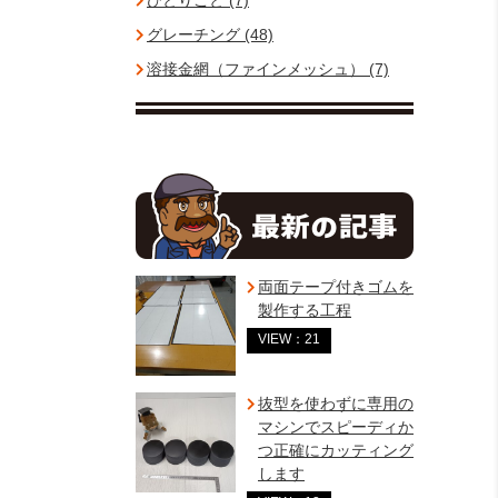
ひとりごと (7)
グレーチング (48)
溶接金網（ファインメッシュ） (7)
両面テープ付きゴムを
製作する工程
VIEW：21
抜型を使わずに専用の
マシンでスピーディか
つ正確にカッティング
します