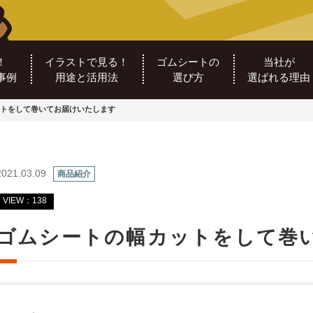
！
イラストで見る！
ゴムシートの
当社が
事例
用途と活用法
選び方
選ばれる理由
トをして巻いてお届けいたします
2021.03.09
商品紹介
VIEW：138
ゴムシートの幅カットをして巻