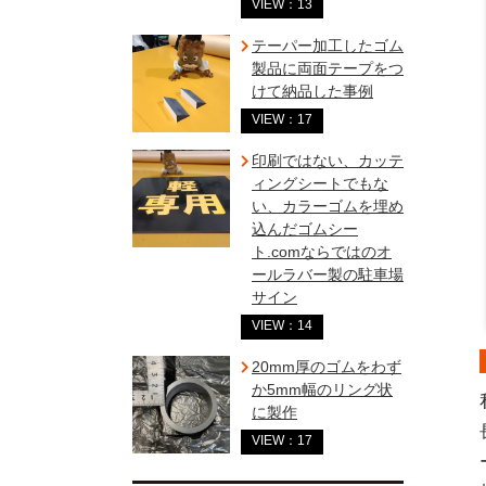
VIEW：13
テーパー加工したゴム
製品に両面テープをつ
けて納品した事例
VIEW：17
印刷ではない、カッテ
ィングシートでもな
い、カラーゴムを埋め
込んだゴムシー
ト.comならではのオ
ールラバー製の駐車場
サイン
VIEW：14
20mm厚のゴムをわず
か5mm幅のリング状
に製作
VIEW：17