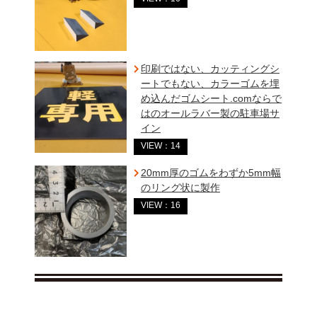
印刷ではない、カッティングシ
ートでもない、カラーゴムを埋
め込んだゴムシート.comならで
はのオールラバー製の駐車場サ
イン
VIEW：14
20mm厚のゴムをわずか5mm幅
のリング状に製作
VIEW：16