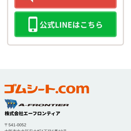
〒541-0052