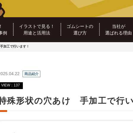
！
イラストで見る！
ゴムシートの
当社が
事例
用途と活用法
選び方
選ばれる理由
手加工で行います！
2025.04.22
商品紹介
VIEW：137
特殊形状の穴あけ 手加工で行