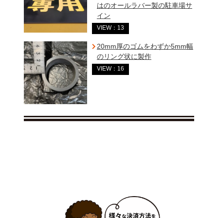
はのオールラバー製の駐車場サ
イン
VIEW：13
20mm厚のゴムをわずか5mm幅
のリング状に製作
VIEW：16