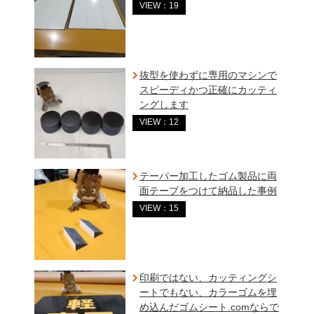
VIEW：19
抜型を使わずに専用のマシンで
スピーディかつ正確にカッティ
ングします
VIEW：12
テーパー加工したゴム製品に両
面テープをつけて納品した事例
VIEW：15
印刷ではない、カッティングシ
ートでもない、カラーゴムを埋
め込んだゴムシート.comならで