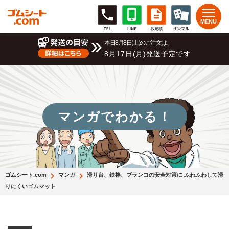
本日8月8日(土)のご注文は、
8月17日(月)発送予定です
マンガでわかる！
ゴムシート.com
マンガ
滑り台、鉄棒、ブランコの安全対策に ふわふわして滑
りにくいゴムマット