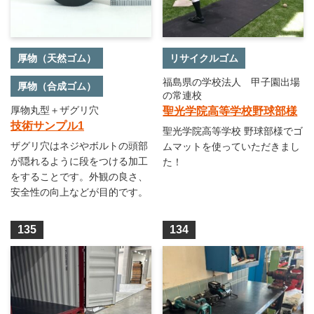
厚物（天然ゴム）
リサイクルゴム
福島県の学校法人 甲子園出場
厚物（合成ゴム）
の常連校
厚物丸型＋ザグリ穴
聖光学院高等学校野球部様
技術サンプル1
聖光学院高等学校 野球部様でゴ
ザグリ穴はネジやボルトの頭部
ムマットを使っていただきまし
が隠れるように段をつける加工
た！
をすることです。外観の良さ、
安全性の向上などが目的です。
135
134