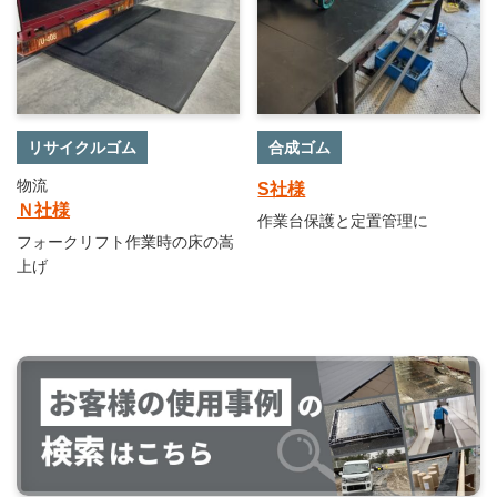
リサイクルゴム
合成ゴム
物流
S社様
Ｎ社様
作業台保護と定置管理に
フォークリフト作業時の床の嵩
上げ