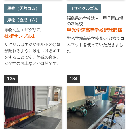
厚物（天然ゴム）
リサイクルゴム
福島県の学校法人 甲子園出場
厚物（合成ゴム）
の常連校
厚物丸型＋ザグリ穴
聖光学院高等学校野球部様
技術サンプル1
聖光学院高等学校 野球部様でゴ
ザグリ穴はネジやボルトの頭部
ムマットを使っていただきまし
が隠れるように段をつける加工
た！
をすることです。外観の良さ、
安全性の向上などが目的です。
135
134