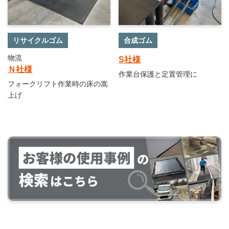
リサイクルゴム
合成ゴム
物流
S社様
Ｎ社様
作業台保護と定置管理に
フォークリフト作業時の床の嵩
上げ