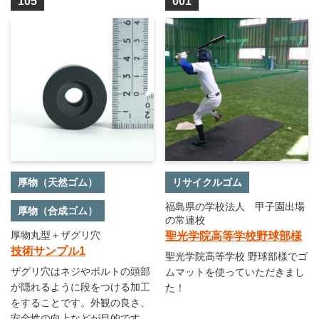
105
001
厚物（天然ゴム）
リサイクルゴム
福島県の学校法人 甲子園出場
厚物（合成ゴム）
の常連校
厚物丸型＋ザグリ穴
聖光学院高等学校野球部様
技術サンプル1
聖光学院高等学校 野球部様でゴ
ザグリ穴はネジやボルトの頭部
ムマットを使っていただきまし
が隠れるように段をつける加工
た！
をすることです。外観の良さ、
安全性の向上などが目的です。