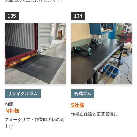
135
134
リサイクルゴム
合成ゴム
物流
S社様
Ｎ社様
作業台保護と定置管理に
フォークリフト作業時の床の嵩
上げ