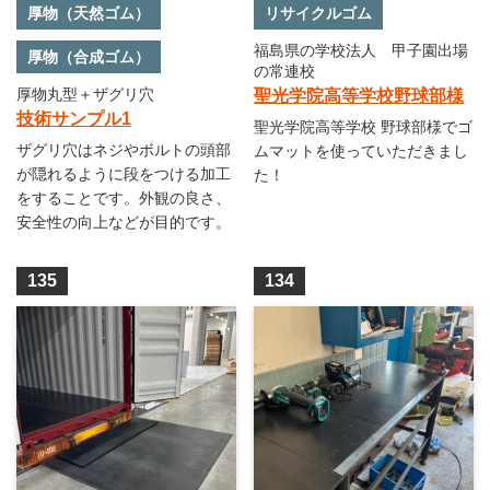
厚物（天然ゴム）
リサイクルゴム
福島県の学校法人 甲子園出場
厚物（合成ゴム）
の常連校
厚物丸型＋ザグリ穴
聖光学院高等学校野球部様
技術サンプル1
聖光学院高等学校 野球部様でゴ
ザグリ穴はネジやボルトの頭部
ムマットを使っていただきまし
が隠れるように段をつける加工
た！
をすることです。外観の良さ、
安全性の向上などが目的です。
135
134