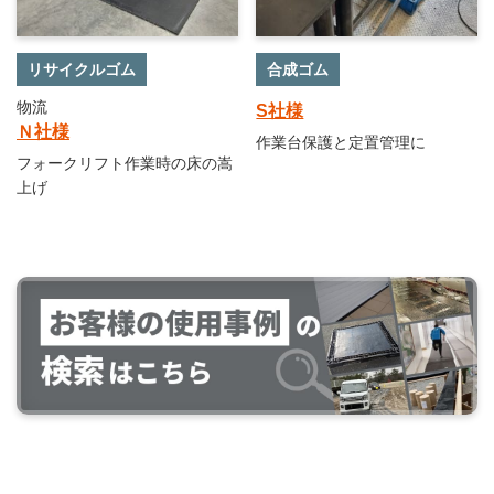
リサイクルゴム
合成ゴム
物流
S社様
Ｎ社様
作業台保護と定置管理に
フォークリフト作業時の床の嵩
上げ