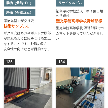
厚物（天然ゴム）
リサイクルゴム
福島県の学校法人 甲子園出場
厚物（合成ゴム）
の常連校
厚物丸型＋ザグリ穴
聖光学院高等学校野球部様
技術サンプル1
聖光学院高等学校 野球部様でゴ
ザグリ穴はネジやボルトの頭部
ムマットを使っていただきまし
が隠れるように段をつける加工
た！
をすることです。外観の良さ、
安全性の向上などが目的です。
135
134