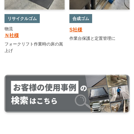
リサイクルゴム
合成ゴム
物流
S社様
Ｎ社様
作業台保護と定置管理に
フォークリフト作業時の床の嵩
上げ