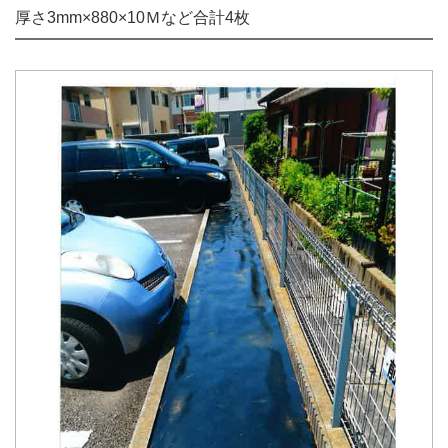
厚さ3mm×880×10Ｍなど合計4枚