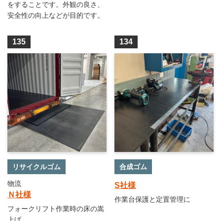
をすることです。外観の良さ、
安全性の向上などが目的です。
135
134
リサイクルゴム
合成ゴム
物流
S社様
Ｎ社様
作業台保護と定置管理に
フォークリフト作業時の床の嵩
上げ