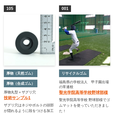
105
001
厚物（天然ゴム）
リサイクルゴム
福島県の学校法人 甲子園出場
厚物（合成ゴム）
の常連校
厚物丸型＋ザグリ穴
聖光学院高等学校野球部様
技術サンプル1
聖光学院高等学校 野球部様でゴ
ザグリ穴はネジやボルトの頭部
ムマットを使っていただきまし
が隠れるように段をつける加工
た！