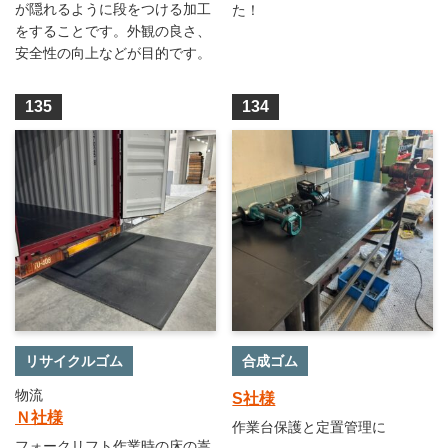
が隠れるように段をつける加工
た！
をすることです。外観の良さ、
安全性の向上などが目的です。
135
134
リサイクルゴム
合成ゴム
物流
S社様
Ｎ社様
作業台保護と定置管理に
フォークリフト作業時の床の嵩