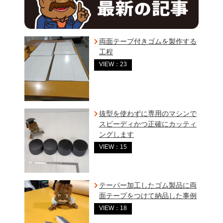
両面テープ付きゴムを製作する
工程
VIEW：23
抜型を使わずに専用のマシンで
スピーディかつ正確にカッティ
ングします
VIEW：15
テーパー加工したゴム製品に両
面テープをつけて納品した事例
VIEW：18