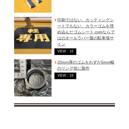
印刷ではない、カッティングシ
ートでもない、カラーゴムを埋
め込んだゴムシート.comならで
はのオールラバー製の駐車場サ
イン
VIEW：16
20mm厚のゴムをわずか5mm幅
のリング状に製作
VIEW：18