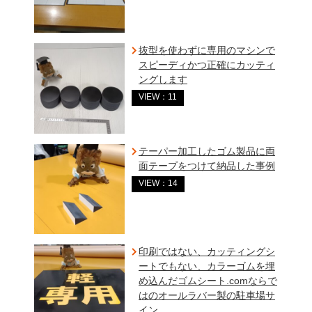
抜型を使わずに専用のマシンで
スピーディかつ正確にカッティ
ングします
VIEW：11
テーパー加工したゴム製品に両
面テープをつけて納品した事例
VIEW：14
印刷ではない、カッティングシ
ートでもない、カラーゴムを埋
め込んだゴムシート.comならで
はのオールラバー製の駐車場サ
イン