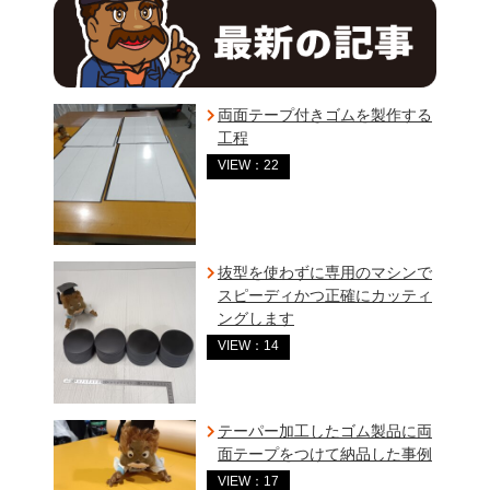
両面テープ付きゴムを製作する
工程
VIEW：22
抜型を使わずに専用のマシンで
スピーディかつ正確にカッティ
ングします
VIEW：14
テーパー加工したゴム製品に両
面テープをつけて納品した事例
VIEW：17