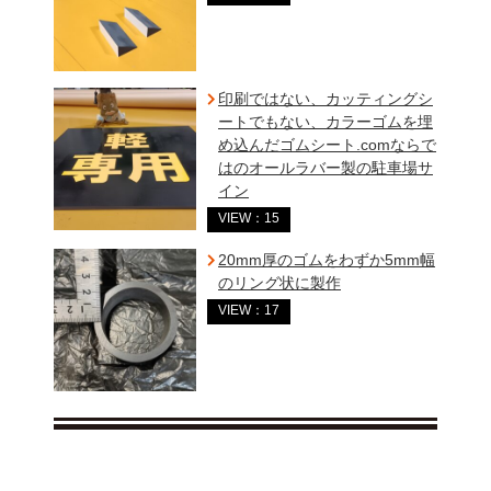
印刷ではない、カッティングシ
ートでもない、カラーゴムを埋
め込んだゴムシート.comならで
はのオールラバー製の駐車場サ
イン
VIEW：15
20mm厚のゴムをわずか5mm幅
のリング状に製作
VIEW：17