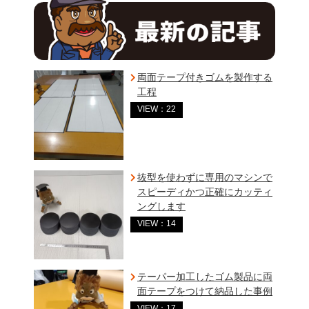
両面テープ付きゴムを製作する
工程
VIEW：22
抜型を使わずに専用のマシンで
スピーディかつ正確にカッティ
ングします
VIEW：14
テーパー加工したゴム製品に両
面テープをつけて納品した事例
VIEW：17