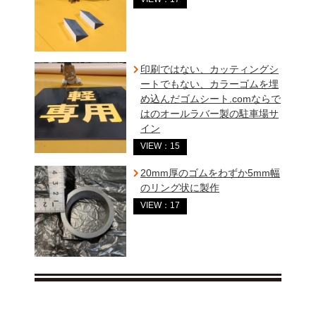
印刷ではない、カッティングシ
ートでもない、カラーゴムを埋
め込んだゴムシート.comならで
はのオールラバー製の駐車場サ
イン
VIEW：15
20mm厚のゴムをわずか5mm幅
のリング状に製作
VIEW：17