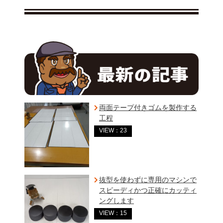
両面テープ付きゴムを製作する
工程
VIEW：23
抜型を使わずに専用のマシンで
スピーディかつ正確にカッティ
ングします
VIEW：15