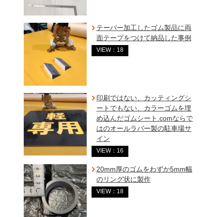
テーパー加工したゴム製品に両
面テープをつけて納品した事例
VIEW：18
印刷ではない、カッティングシ
ートでもない、カラーゴムを埋
め込んだゴムシート.comならで
はのオールラバー製の駐車場サ
イン
VIEW：16
20mm厚のゴムをわずか5mm幅
のリング状に製作
VIEW：18