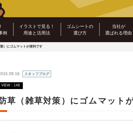
！
イラストで見る！
ゴムシートの
当社が
事例
用途と活用法
選び方
選ばれる理由
策）にゴムマットが便利です
2015.09.16
スタッフブログ
VIEW：148
防草（雑草対策）にゴムマット