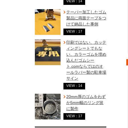
VIEW：14
テーパー加工したゴム
製品に両面テープをつ
けて納品した事例
VIEW：17
印刷ではない、カッテ
ィングシートでもな
い、カラーゴムを埋め
込んだゴムシー
ト.comならではのオ
ールラバー製の駐車場
サイン
VIEW：14
20mm厚のゴムをわず
か5mm幅のリング状
に製作
VIEW：17