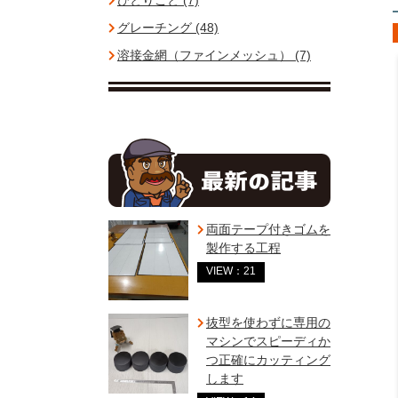
ひとりごと (7)
グレーチング (48)
溶接金網（ファインメッシュ） (7)
両面テープ付きゴムを
製作する工程
VIEW：21
抜型を使わずに専用の
マシンでスピーディか
つ正確にカッティング
します