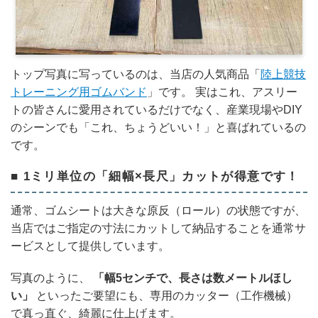
トップ写真に写っているのは、当店の人気商品「
陸上競技
トレーニング用ゴムバンド
」です。 実はこれ、アスリー
トの皆さんに愛用されているだけでなく、産業現場やDIY
のシーンでも「これ、ちょうどいい！」と喜ばれているの
です。
■ 1ミリ単位の「細幅×長尺」カットが得意です！
通常、ゴムシートは大きな原反（ロール）の状態ですが、
当店ではご指定の寸法にカットして納品することを通常サ
ービスとして提供しています。
写真のように、
「幅5センチで、長さは数メートルほし
い」
といったご要望にも、専用のカッター（工作機械）
で真っ直ぐ、綺麗に仕上げます。