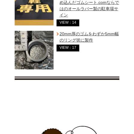
め込んだゴムシート.comならで
はのオールラバー製の駐車場サ
イン
VIEW：14
20mm厚のゴムをわずか5mm幅
のリング状に製作
VIEW：17