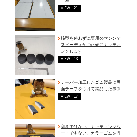
工程
VIEW：21
抜型を使わずに専用のマシンで
スピーディかつ正確にカッティ
ングします
VIEW：13
テーパー加工したゴム製品に両
面テープをつけて納品した事例
VIEW：17
印刷ではない、カッティングシ
ートでもない、カラーゴムを埋