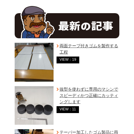
両面テープ付きゴムを製作する
工程
VIEW：19
抜型を使わずに専用のマシンで
スピーディかつ正確にカッティ
ングします
VIEW：11
テーパー加工したゴム製品に両