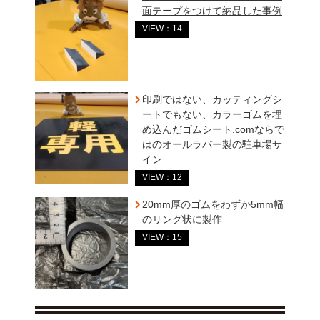
面テープをつけて納品した事例
VIEW：14
印刷ではない、カッティングシ
ートでもない、カラーゴムを埋
め込んだゴムシート.comならで
はのオールラバー製の駐車場サ
イン
VIEW：12
20mm厚のゴムをわずか5mm幅
のリング状に製作
VIEW：15