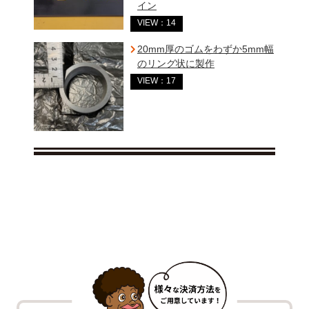
イン
VIEW：14
20mm厚のゴムをわずか5mm幅
のリング状に製作
VIEW：17