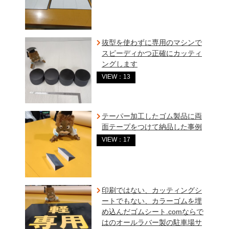
抜型を使わずに専用のマシンで
スピーディかつ正確にカッティ
ングします
VIEW：13
テーパー加工したゴム製品に両
面テープをつけて納品した事例
VIEW：17
印刷ではない、カッティングシ
ートでもない、カラーゴムを埋
め込んだゴムシート.comならで
はのオールラバー製の駐車場サ