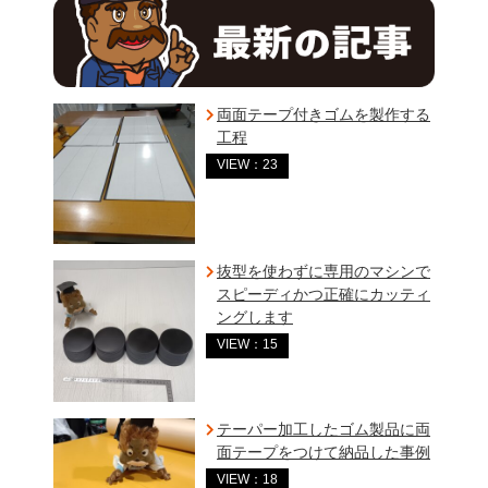
両面テープ付きゴムを製作する
工程
VIEW：23
抜型を使わずに専用のマシンで
スピーディかつ正確にカッティ
ングします
VIEW：15
テーパー加工したゴム製品に両
面テープをつけて納品した事例
VIEW：18