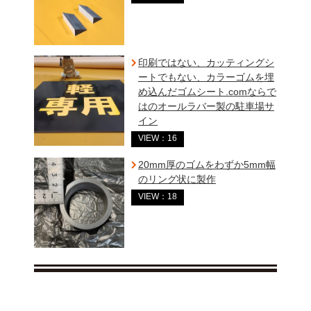
印刷ではない、カッティングシ
ートでもない、カラーゴムを埋
め込んだゴムシート.comならで
はのオールラバー製の駐車場サ
イン
VIEW：16
20mm厚のゴムをわずか5mm幅
のリング状に製作
VIEW：18