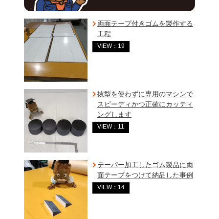
両面テープ付きゴムを製作する
工程
VIEW：19
抜型を使わずに専用のマシンで
スピーディかつ正確にカッティ
ングします
VIEW：11
テーパー加工したゴム製品に両
面テープをつけて納品した事例
VIEW：14