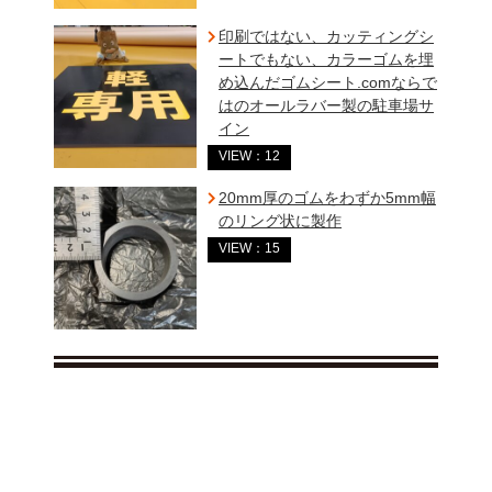
印刷ではない、カッティングシ
ートでもない、カラーゴムを埋
め込んだゴムシート.comならで
はのオールラバー製の駐車場サ
イン
VIEW：12
20mm厚のゴムをわずか5mm幅
のリング状に製作
VIEW：15