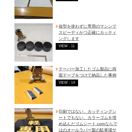
抜型を使わずに専用のマシンで
スピーディかつ正確にカッティ
ングします
VIEW：11
テーパー加工したゴム製品に両
面テープをつけて納品した事例
VIEW：14
印刷ではない、カッティングシ
ートでもない、カラーゴムを埋
め込んだゴムシート.comならで
はのオールラバー製の駐車場サ