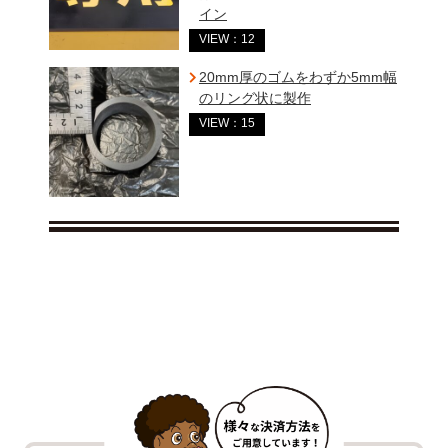
イン
VIEW：12
20mm厚のゴムをわずか5mm幅
のリング状に製作
VIEW：15