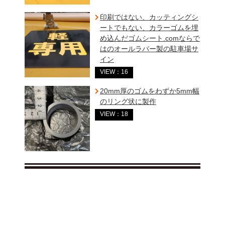
印刷ではない、カッティングシ
ートでもない、カラーゴムを埋
め込んだゴムシート.comならで
はのオールラバー製の駐車場サ
イン
VIEW：16
20mm厚のゴムをわずか5mm幅
のリング状に製作
VIEW：18