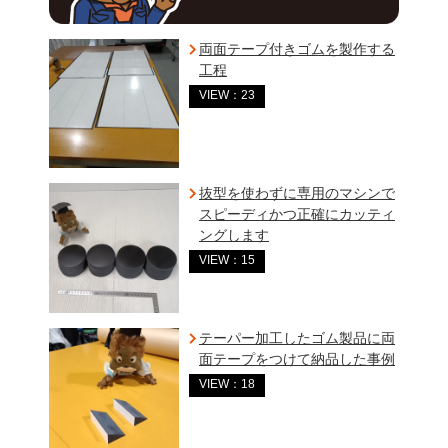
両面テープ付きゴムを製作する
工程
VIEW：23
抜型を使わずに専用のマシンで
スピーディかつ正確にカッティ
ングします
VIEW：15
テーパー加工したゴム製品に両
面テープをつけて納品した事例
VIEW：18