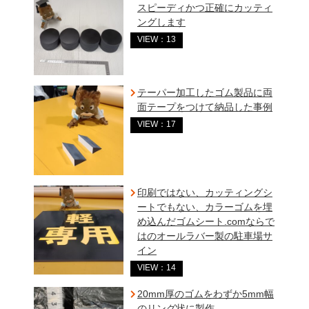
スピーディかつ正確にカッティ
ングします
VIEW：13
テーパー加工したゴム製品に両
面テープをつけて納品した事例
VIEW：17
印刷ではない、カッティングシ
ートでもない、カラーゴムを埋
め込んだゴムシート.comならで
はのオールラバー製の駐車場サ
イン
VIEW：14
20mm厚のゴムをわずか5mm幅
のリング状に製作