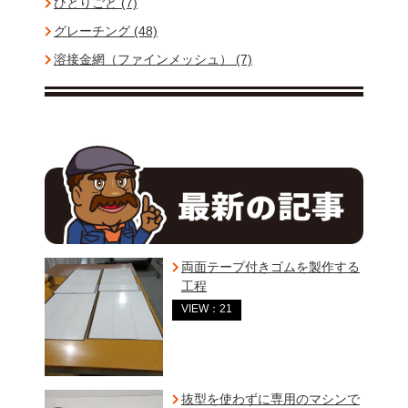
ひとりごと (7)
グレーチング (48)
溶接金網（ファインメッシュ） (7)
両面テープ付きゴムを製作する
工程
VIEW：21
抜型を使わずに専用のマシンで