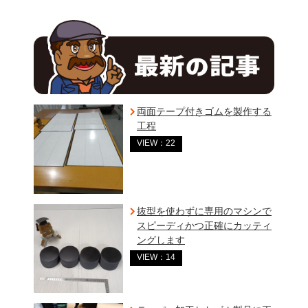
両面テープ付きゴムを製作する
工程
VIEW：22
抜型を使わずに専用のマシンで
スピーディかつ正確にカッティ
ングします
VIEW：14