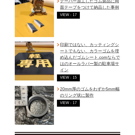
テーパー加工したゴム製品に両
面テープをつけて納品した事例
VIEW：17
印刷ではない、カッティングシ
ートでもない、カラーゴムを埋
め込んだゴムシート.comならで
はのオールラバー製の駐車場サ
イン
VIEW：15
20mm厚のゴムをわずか5mm幅
のリング状に製作
VIEW：17