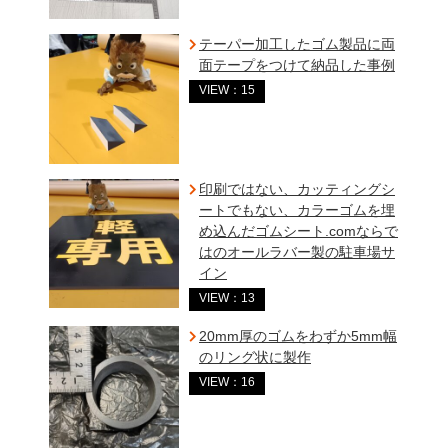
テーパー加工したゴム製品に両
面テープをつけて納品した事例
VIEW：15
印刷ではない、カッティングシ
ートでもない、カラーゴムを埋
め込んだゴムシート.comならで
はのオールラバー製の駐車場サ
イン
VIEW：13
20mm厚のゴムをわずか5mm幅
のリング状に製作
VIEW：16