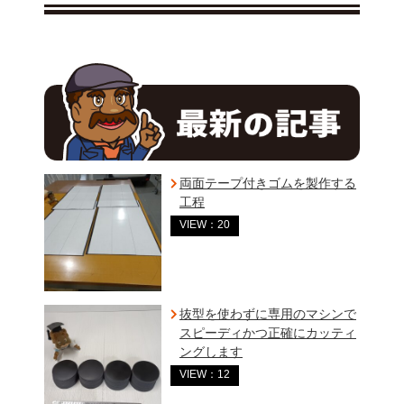
両面テープ付きゴムを製作する
工程
VIEW：20
抜型を使わずに専用のマシンで
スピーディかつ正確にカッティ
ングします
VIEW：12