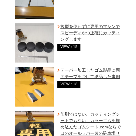
抜型を使わずに専用のマシンで
スピーディかつ正確にカッティ
ングします
VIEW：15
テーパー加工したゴム製品に両
面テープをつけて納品した事例
VIEW：18
印刷ではない、カッティングシ
ートでもない、カラーゴムを埋
め込んだゴムシート.comならで
はのオールラバー製の駐車場サ