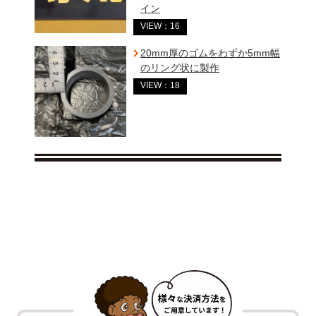
イン
VIEW：16
20mm厚のゴムをわずか5mm幅
のリング状に製作
VIEW：18